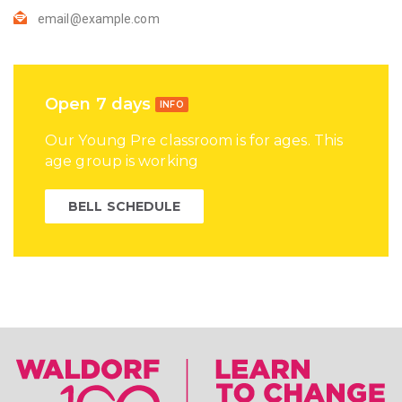
email@example.com
Open 7 days
INFO
Our Young Pre classroom is for ages. This
age group is working
BELL SCHEDULE