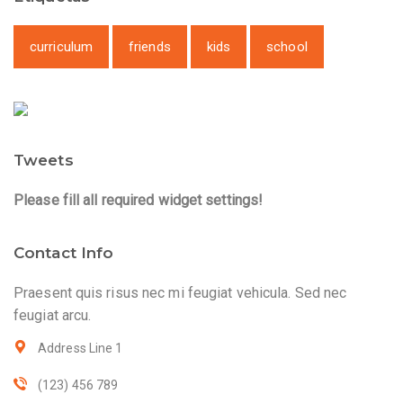
curriculum
friends
kids
school
Tweets
Please fill all required widget settings!
Contact Info
Praesent quis risus nec mi feugiat vehicula. Sed nec
feugiat arcu.
Address Line 1
(123) 456 789