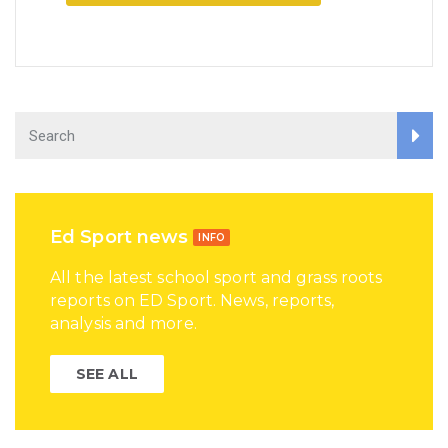
Ed Sport news
INFO
All the latest school sport and grass roots
reports on ED Sport. News, reports,
analysis and more.
SEE ALL